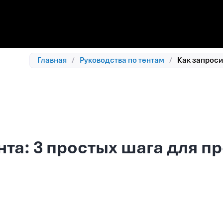
Главная
/
Руководства по тентам
/
Как запроси
нта: 3 простых шага для п