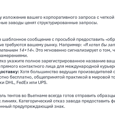
 изложение вашего корпоративного запроса с четкой
ные заводы ценят структурированные запросы.
 шаблонное сообщение с просьбой предоставить «обра
ые требуются вашему рынку. Например:
«Я хотел бы за
летением 14×14».
Это мгновенно сигнализирует о том, ч
намерениями.
тко укажите полное зарегистрированное название ваш
а прямого контактного лица для международной курье
оставку:
Хотя большинство ведущих производителей с
тно бесплатно, общепринятой практикой в мировой то
и DHL, FedEx или UPS.
ь тентов во Вьетнаме всегда готов отправить образц
 линиях. Категорический отказ завода предоставить 
ионный предупреждающий знак.