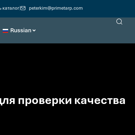
ь каталог
peterkim@primetarp.com
Russian
для проверки качества