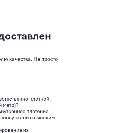
 доставлен
олю качества. Не просто
естественно плотной,
й метр)?
внутреннее плетение
снову ткани с высоким
ирование из