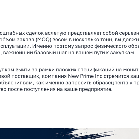
сштабных сделок вслепую представляет собой серьез
объем заказа (MOQ) весом в несколько тонн, вы долж
эксплуатации. Именно поэтому запрос физического об
, важнейший базовый шаг на вашем пути к закупкам.
упкам выйти за рамки плоских спецификаций на мони
вой поставщик, компания New Prime Inc стремится за
бъяснит вам, как именно запросить образец тента у п
тво после поступления на ваше предприятие.