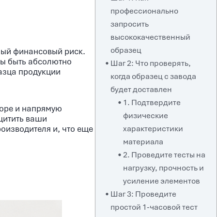
профессионально
запросить
высококачественный
образец
ный финансовый риск.
ны быть абсолютно
Шаг 2: Что проверять,
разца продукции
когда образец с завода
будет доставлен
1. Подтвердите
торе и напрямую
физические
щитить ваши
характеристики
роизводителя и, что еще
материала
2. Проведите тесты на
нагрузку, прочность и
усиление элементов
Шаг 3: Проведите
простой 1-часовой тест