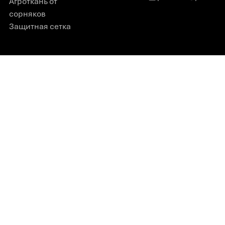
Агроткань от
сорняков
Защитная сетка