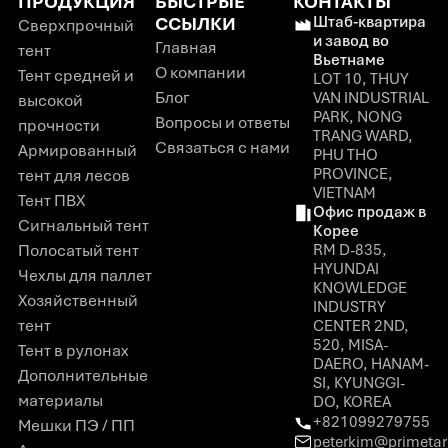
ПРОДУКЦИЯ
БЫСТРЫЕ
КОНТАКТЫ
ССЫЛКИ
Штаб-квартира
Сверхпрочный
и завод во
Главная
тент
Вьетнаме
О компании
Тент средней и
LOT 10, THUY
Блог
VAN INDUSTRIAL
высокой
PARK, NONG
Вопросы и ответы
прочности
TRANG WARD,
Связаться с нами
Армированный
PHU THO
PROVINCE,
тент для лесов
VIETNAM
Тент ПВХ
Офис продаж в
Сигнальный тент
Корее
Полосатый тент
RM D-835,
HYUNDAI
Чехлы для паллет
KNOWLEDGE
Хозяйственный
INDUSTRY
тент
CENTER 2ND,
520, MISA-
Тент в рулонах
DAERO, HANAM-
Дополнительные
SI, KYUNGGI-
материалы
DO, KOREA
+821099279755
Мешки ПЭ / ПП
peterkim@primeta