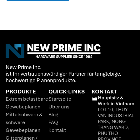
New Prime Inc.
ist Ihr vertrauenswürdiger Partner für langlebige,
hochwertige Planenprodukte.
PRODUKTE
QUICK-LINKS
KONTAKT
Hauptsitz &
Extrem belastbare
Startseite
Werk in Vietnam
Gewebeplanen
Über uns
LOT 10, THUY
Mittelschwere &
Blog
VAN INDUSTRIAL
PARK, NONG
schwere
FAQ
TRANG WARD,
Gewebeplanen
Kontakt
PHU THO
Gitterplanen /
PROVINCE,