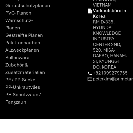
VIETNAM
Gerüstschutzplanen
Verkaufsbüro in
PVC-Planen
Korea
Warnschutz-
RM D-835,
Planen
HYUNDAI
KNOWLEDGE
Gestreifte Planen
INDUSTRY
Palettenhauben
CENTER 2ND,
Allzweckplanen
520, MISA-
DAERO, HANAM-
Rollenware
SI, KYUNGGI-
Zubehör &
DO, KOREA
Zusatzmaterialien
+821099279755
peterkim@primeta
PE / PP-Säcke
PP-Unkrautvlies
PE-Schutzzaun /
Fangzaun