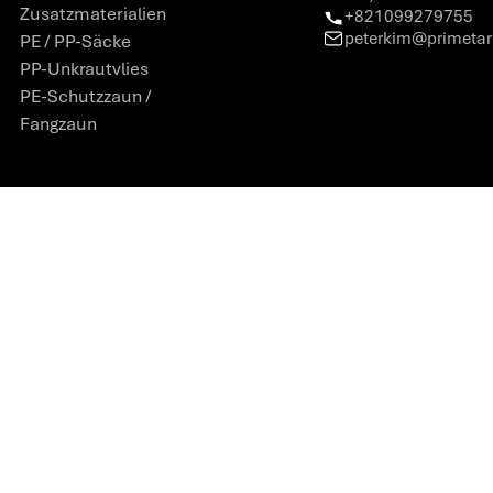
Zusatzmaterialien
+821099279755
peterkim@primeta
PE / PP-Säcke
PP-Unkrautvlies
PE-Schutzzaun /
Fangzaun