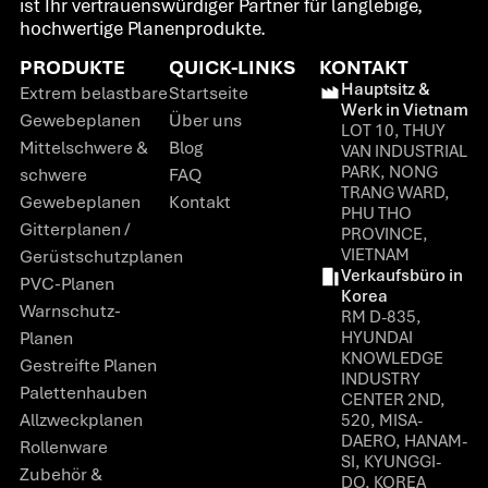
ist Ihr vertrauenswürdiger Partner für langlebige,
hochwertige Planenprodukte.
PRODUKTE
QUICK-LINKS
KONTAKT
Hauptsitz &
Extrem belastbare
Startseite
Werk in Vietnam
Gewebeplanen
Über uns
LOT 10, THUY
Mittelschwere &
Blog
VAN INDUSTRIAL
PARK, NONG
schwere
FAQ
TRANG WARD,
Gewebeplanen
Kontakt
PHU THO
Gitterplanen /
PROVINCE,
VIETNAM
Gerüstschutzplanen
Verkaufsbüro in
PVC-Planen
Korea
Warnschutz-
RM D-835,
Planen
HYUNDAI
KNOWLEDGE
Gestreifte Planen
INDUSTRY
Palettenhauben
CENTER 2ND,
Allzweckplanen
520, MISA-
DAERO, HANAM-
Rollenware
SI, KYUNGGI-
Zubehör &
DO, KOREA