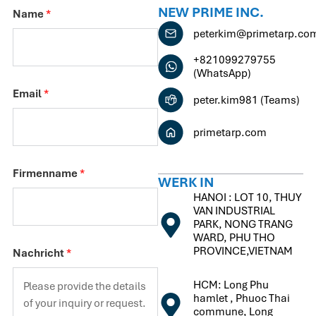
NEW PRIME INC.
Name
*
peterkim@primetarp.co
+821099279755
(WhatsApp)
Email
*
peter.kim981 (Teams)
primetarp.com
Firmenname
*
WERK IN
HANOI : LOT 10, THUY
VAN INDUSTRIAL
PARK, NONG TRANG
WARD, PHU THO
PROVINCE,VIETNAM
Nachricht
*
HCM: Long Phu
hamlet , Phuoc Thai
commune, Long