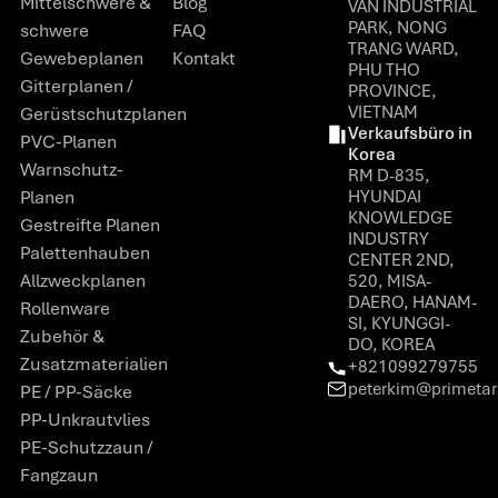
Mittelschwere &
Blog
VAN INDUSTRIAL
PARK, NONG
schwere
FAQ
TRANG WARD,
Gewebeplanen
Kontakt
PHU THO
Gitterplanen /
PROVINCE,
VIETNAM
Gerüstschutzplanen
Verkaufsbüro in
PVC-Planen
Korea
Warnschutz-
RM D-835,
Planen
HYUNDAI
KNOWLEDGE
Gestreifte Planen
INDUSTRY
Palettenhauben
CENTER 2ND,
Allzweckplanen
520, MISA-
DAERO, HANAM-
Rollenware
SI, KYUNGGI-
Zubehör &
DO, KOREA
Zusatzmaterialien
+821099279755
peterkim@primeta
PE / PP-Säcke
PP-Unkrautvlies
PE-Schutzzaun /
Fangzaun