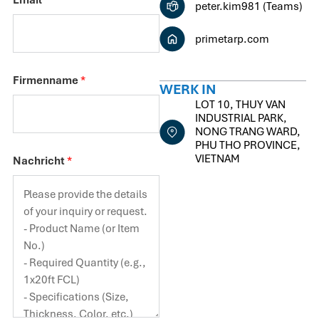
Email
*
peter.kim981 (Teams)
primetarp.com
Firmenname
*
WERK IN
LOT 10, THUY VAN
INDUSTRIAL PARK,
NONG TRANG WARD,
PHU THO PROVINCE,
VIETNAM
Nachricht
*