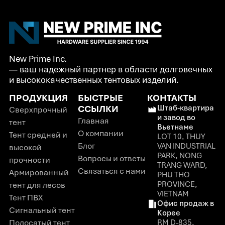
New Prime Inc.
— ваш надежный партнер в области долговечных
и высококачественных тентовых изделий.
ПРОДУКЦИЯ
БЫСТРЫЕ
КОНТАКТЫ
ССЫЛКИ
Штаб-квартира
Сверхпрочный
и завод во
Главная
тент
Вьетнаме
О компании
Тент средней и
LOT 10, THUY
Блог
VAN INDUSTRIAL
высокой
PARK, NONG
Вопросы и ответы
прочности
TRANG WARD,
Связаться с нами
Армированный
PHU THO
PROVINCE,
тент для лесов
VIETNAM
Тент ПВХ
Офис продаж в
Сигнальный тент
Корее
Полосатый тент
RM D-835,