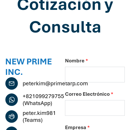
Cotización y
Consulta
NEW PRIME
Nombre
*
INC.
peterkim@primetarp.com
Correo Electrónico
*
+821099279755
(WhatsApp)
peter.kim981
(Teams)
Empresa
*